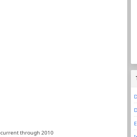
D
D
E
 current through 2010
I