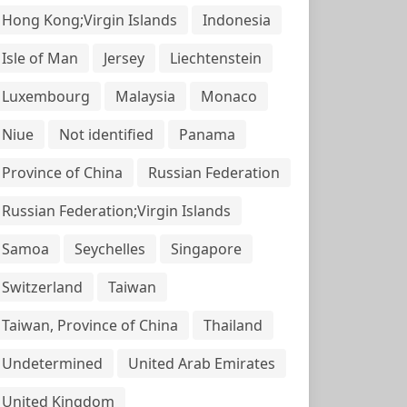
Hong Kong;Virgin Islands
Indonesia
Isle of Man
Jersey
Liechtenstein
Luxembourg
Malaysia
Monaco
Niue
Not identified
Panama
Province of China
Russian Federation
Russian Federation;Virgin Islands
Samoa
Seychelles
Singapore
Switzerland
Taiwan
Taiwan, Province of China
Thailand
Undetermined
United Arab Emirates
United Kingdom