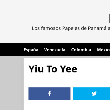
Los famosos Papeles de Panamá al
España
Venezuela
Colombia
Méxic
Yiu To Yee