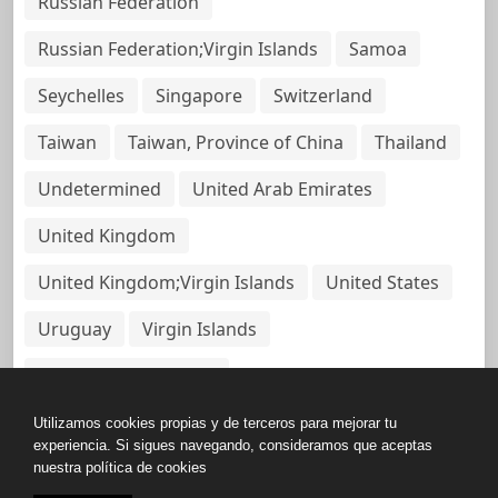
Russian Federation
Russian Federation;Virgin Islands
Samoa
Seychelles
Singapore
Switzerland
Taiwan
Taiwan, Province of China
Thailand
Undetermined
United Arab Emirates
United Kingdom
United Kingdom;Virgin Islands
United States
Uruguay
Virgin Islands
Virgin Islands, British
Utilizamos cookies propias y de terceros para mejorar tu
experiencia. Si sigues navegando, consideramos que aceptas
nuestra política de cookies