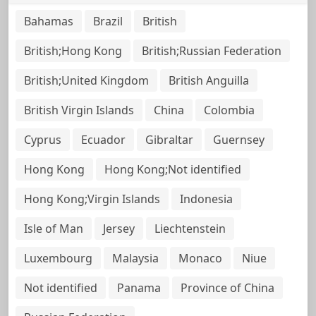
Bahamas
Brazil
British
British;Hong Kong
British;Russian Federation
British;United Kingdom
British Anguilla
British Virgin Islands
China
Colombia
Cyprus
Ecuador
Gibraltar
Guernsey
Hong Kong
Hong Kong;Not identified
Hong Kong;Virgin Islands
Indonesia
Isle of Man
Jersey
Liechtenstein
Luxembourg
Malaysia
Monaco
Niue
Not identified
Panama
Province of China