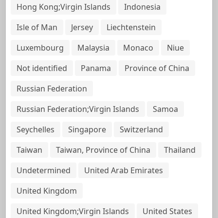
Hong Kong;Virgin Islands
Indonesia
Isle of Man
Jersey
Liechtenstein
Luxembourg
Malaysia
Monaco
Niue
Not identified
Panama
Province of China
Russian Federation
Russian Federation;Virgin Islands
Samoa
Seychelles
Singapore
Switzerland
Taiwan
Taiwan, Province of China
Thailand
Undetermined
United Arab Emirates
United Kingdom
United Kingdom;Virgin Islands
United States