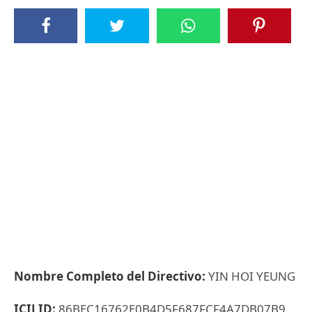
Nombre Completo del Directivo:
YIN HOI YEUNG
ICIJ ID:
86BEC16762E0B4D5F687FCF4A7DB07B9