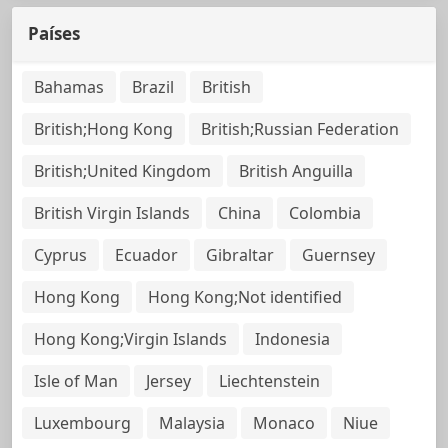
Países
Bahamas
Brazil
British
British;Hong Kong
British;Russian Federation
British;United Kingdom
British Anguilla
British Virgin Islands
China
Colombia
Cyprus
Ecuador
Gibraltar
Guernsey
Hong Kong
Hong Kong;Not identified
Hong Kong;Virgin Islands
Indonesia
Isle of Man
Jersey
Liechtenstein
Luxembourg
Malaysia
Monaco
Niue