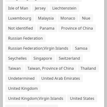
Isle of Man
Jersey
Liechtenstein
Luxembourg
Malaysia
Monaco
Niue
Not identified
Panama
Province of China
Russian Federation
Russian Federation;Virgin Islands
Samoa
Seychelles
Singapore
Switzerland
Taiwan
Taiwan, Province of China
Thailand
Undetermined
United Arab Emirates
United Kingdom
United Kingdom;Virgin Islands
United States