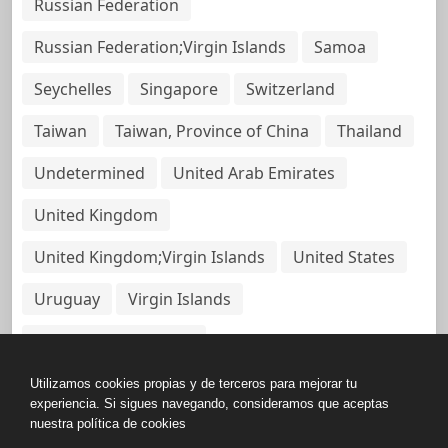
Russian Federation
Russian Federation;Virgin Islands
Samoa
Seychelles
Singapore
Switzerland
Taiwan
Taiwan, Province of China
Thailand
Undetermined
United Arab Emirates
United Kingdom
United Kingdom;Virgin Islands
United States
Uruguay
Virgin Islands
Virgin Islands, British
Utilizamos cookies propias y de terceros para mejorar tu
experiencia. Si sigues navegando, consideramos que aceptas
nuestra política de cookies