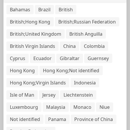
Bahamas
Brazil
British
British;Hong Kong
British;Russian Federation
British;United Kingdom
British Anguilla
British Virgin Islands
China
Colombia
Cyprus
Ecuador
Gibraltar
Guernsey
Hong Kong
Hong Kong;Not identified
Hong Kong;Virgin Islands
Indonesia
Isle of Man
Jersey
Liechtenstein
Luxembourg
Malaysia
Monaco
Niue
Not identified
Panama
Province of China