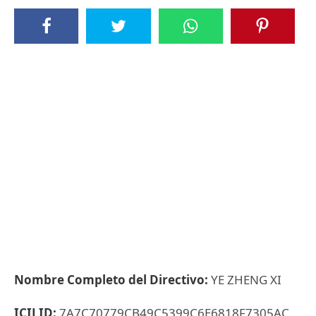
Nombre Completo del Directivo:
YE ZHENG XI
ICIJ ID:
7A7C70779CB49C5399C6E6818F7305AC