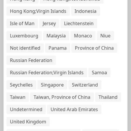
Hong Kong;Virgin Islands
Indonesia
Isle of Man
Jersey
Liechtenstein
Luxembourg
Malaysia
Monaco
Niue
Not identified
Panama
Province of China
Russian Federation
Russian Federation;Virgin Islands
Samoa
Seychelles
Singapore
Switzerland
Taiwan
Taiwan, Province of China
Thailand
Undetermined
United Arab Emirates
United Kingdom