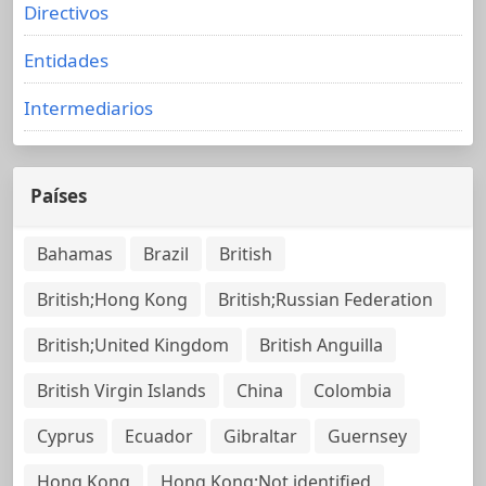
Directivos
Entidades
Intermediarios
Países
Bahamas
Brazil
British
British;Hong Kong
British;Russian Federation
British;United Kingdom
British Anguilla
British Virgin Islands
China
Colombia
Cyprus
Ecuador
Gibraltar
Guernsey
Hong Kong
Hong Kong;Not identified