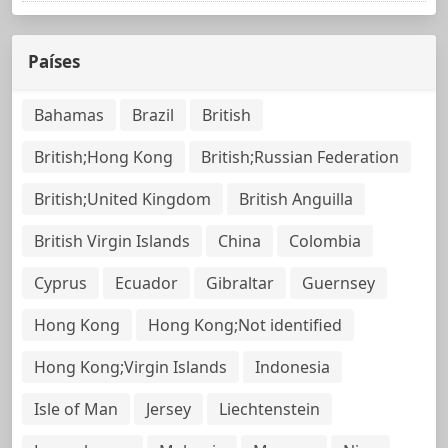
Países
Bahamas
Brazil
British
British;Hong Kong
British;Russian Federation
British;United Kingdom
British Anguilla
British Virgin Islands
China
Colombia
Cyprus
Ecuador
Gibraltar
Guernsey
Hong Kong
Hong Kong;Not identified
Hong Kong;Virgin Islands
Indonesia
Isle of Man
Jersey
Liechtenstein