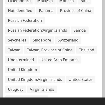
Luxembourg
Malaysia
Monaco
Niue
Not identified
Panama
Province of China
Russian Federation
Russian Federation;Virgin Islands
Samoa
Seychelles
Singapore
Switzerland
Taiwan
Taiwan, Province of China
Thailand
Undetermined
United Arab Emirates
United Kingdom
United Kingdom;Virgin Islands
United States
Uruguay
Virgin Islands
Virgin Islands, British