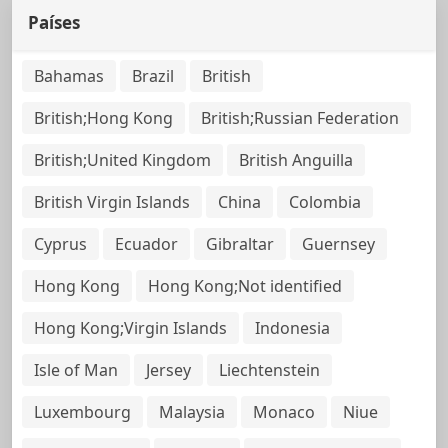
Países
Bahamas
Brazil
British
British;Hong Kong
British;Russian Federation
British;United Kingdom
British Anguilla
British Virgin Islands
China
Colombia
Cyprus
Ecuador
Gibraltar
Guernsey
Hong Kong
Hong Kong;Not identified
Hong Kong;Virgin Islands
Indonesia
Isle of Man
Jersey
Liechtenstein
Luxembourg
Malaysia
Monaco
Niue