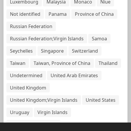
Luxembourg
Malaysia
Monaco
Niue
Not identified
Panama
Province of China
Russian Federation
Russian Federation;Virgin Islands
Samoa
Seychelles
Singapore
Switzerland
Taiwan
Taiwan, Province of China
Thailand
Undetermined
United Arab Emirates
United Kingdom
United Kingdom;Virgin Islands
United States
Uruguay
Virgin Islands
Virgin Islands, British