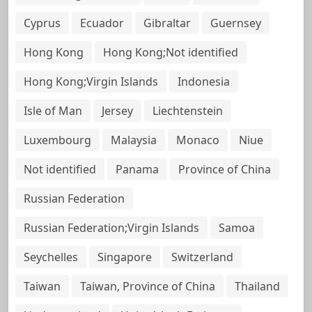
Cyprus
Ecuador
Gibraltar
Guernsey
Hong Kong
Hong Kong;Not identified
Hong Kong;Virgin Islands
Indonesia
Isle of Man
Jersey
Liechtenstein
Luxembourg
Malaysia
Monaco
Niue
Not identified
Panama
Province of China
Russian Federation
Russian Federation;Virgin Islands
Samoa
Seychelles
Singapore
Switzerland
Taiwan
Taiwan, Province of China
Thailand