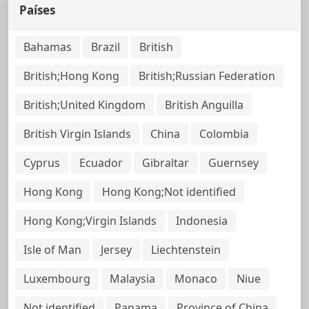
Países
Bahamas
Brazil
British
British;Hong Kong
British;Russian Federation
British;United Kingdom
British Anguilla
British Virgin Islands
China
Colombia
Cyprus
Ecuador
Gibraltar
Guernsey
Hong Kong
Hong Kong;Not identified
Hong Kong;Virgin Islands
Indonesia
Isle of Man
Jersey
Liechtenstein
Luxembourg
Malaysia
Monaco
Niue
Not identified
Panama
Province of China