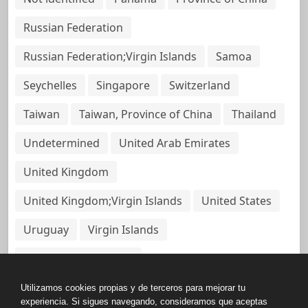
Russian Federation
Russian Federation;Virgin Islands
Samoa
Seychelles
Singapore
Switzerland
Taiwan
Taiwan, Province of China
Thailand
Undetermined
United Arab Emirates
United Kingdom
United Kingdom;Virgin Islands
United States
Uruguay
Virgin Islands
Virgin Islands, British
Utilizamos cookies propias y de terceros para mejorar tu
experiencia. Si sigues navegando, consideramos que aceptas