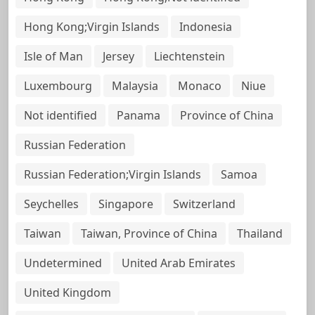
Hong Kong;Virgin Islands
Indonesia
Isle of Man
Jersey
Liechtenstein
Luxembourg
Malaysia
Monaco
Niue
Not identified
Panama
Province of China
Russian Federation
Russian Federation;Virgin Islands
Samoa
Seychelles
Singapore
Switzerland
Taiwan
Taiwan, Province of China
Thailand
Undetermined
United Arab Emirates
United Kingdom