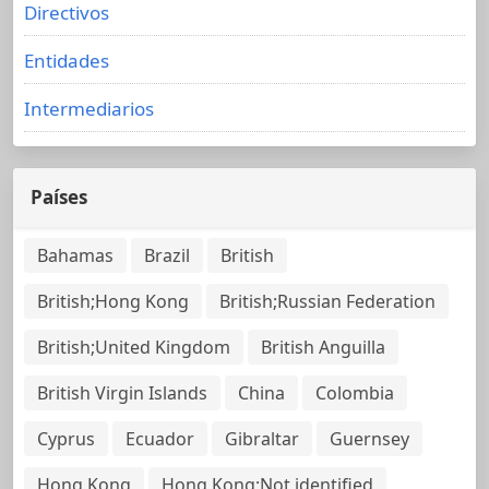
Directivos
Entidades
Intermediarios
Países
Bahamas
Brazil
British
British;Hong Kong
British;Russian Federation
British;United Kingdom
British Anguilla
British Virgin Islands
China
Colombia
Cyprus
Ecuador
Gibraltar
Guernsey
Hong Kong
Hong Kong;Not identified