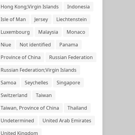
Hong Kong;Virgin Islands
Indonesia
Isle of Man
Jersey
Liechtenstein
Luxembourg
Malaysia
Monaco
Niue
Not identified
Panama
Province of China
Russian Federation
Russian Federation;Virgin Islands
Samoa
Seychelles
Singapore
Switzerland
Taiwan
Taiwan, Province of China
Thailand
Undetermined
United Arab Emirates
United Kingdom