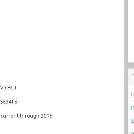
AO HUI
D
3E34FE
D
 current through 2015
E
I