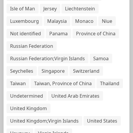
Isle of Man
Jersey
Liechtenstein
Luxembourg
Malaysia
Monaco
Niue
Not identified
Panama
Province of China
Russian Federation
Russian Federation;Virgin Islands
Samoa
Seychelles
Singapore
Switzerland
Taiwan
Taiwan, Province of China
Thailand
Undetermined
United Arab Emirates
United Kingdom
United Kingdom;Virgin Islands
United States