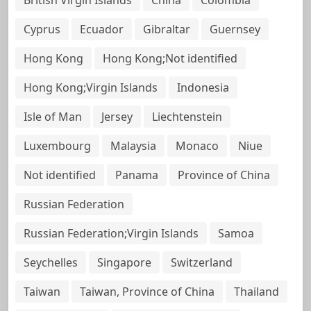
Cyprus
Ecuador
Gibraltar
Guernsey
Hong Kong
Hong Kong;Not identified
Hong Kong;Virgin Islands
Indonesia
Isle of Man
Jersey
Liechtenstein
Luxembourg
Malaysia
Monaco
Niue
Not identified
Panama
Province of China
Russian Federation
Russian Federation;Virgin Islands
Samoa
Seychelles
Singapore
Switzerland
Taiwan
Taiwan, Province of China
Thailand