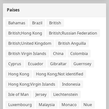
Países
Bahamas
Brazil
British
British;Hong Kong
British;Russian Federation
British;United Kingdom
British Anguilla
British Virgin Islands
China
Colombia
Cyprus
Ecuador
Gibraltar
Guernsey
Hong Kong
Hong Kong;Not identified
Hong Kong;Virgin Islands
Indonesia
Isle of Man
Jersey
Liechtenstein
Luxembourg
Malaysia
Monaco
Niue