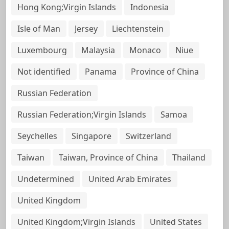
Hong Kong;Virgin Islands
Indonesia
Isle of Man
Jersey
Liechtenstein
Luxembourg
Malaysia
Monaco
Niue
Not identified
Panama
Province of China
Russian Federation
Russian Federation;Virgin Islands
Samoa
Seychelles
Singapore
Switzerland
Taiwan
Taiwan, Province of China
Thailand
Undetermined
United Arab Emirates
United Kingdom
United Kingdom;Virgin Islands
United States