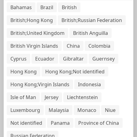
Bahamas
Brazil
British
British;Hong Kong
British;Russian Federation
British;United Kingdom
British Anguilla
British Virgin Islands
China
Colombia
Cyprus
Ecuador
Gibraltar
Guernsey
Hong Kong
Hong Kong;Not identified
Hong Kong;Virgin Islands
Indonesia
Isle of Man
Jersey
Liechtenstein
Luxembourg
Malaysia
Monaco
Niue
Not identified
Panama
Province of China
Russian Federation