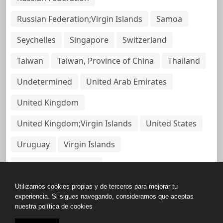
Russian Federation;Virgin Islands
Samoa
Seychelles
Singapore
Switzerland
Taiwan
Taiwan, Province of China
Thailand
Undetermined
United Arab Emirates
United Kingdom
United Kingdom;Virgin Islands
United States
Uruguay
Virgin Islands
Virgin Islands, British
Utilizamos cookies propias y de terceros para mejorar tu
experiencia. Si sigues navegando, consideramos que aceptas
nuestra política de cookies
Copyright © All rights reserved.