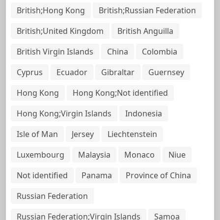
British;Hong Kong
British;Russian Federation
British;United Kingdom
British Anguilla
British Virgin Islands
China
Colombia
Cyprus
Ecuador
Gibraltar
Guernsey
Hong Kong
Hong Kong;Not identified
Hong Kong;Virgin Islands
Indonesia
Isle of Man
Jersey
Liechtenstein
Luxembourg
Malaysia
Monaco
Niue
Not identified
Panama
Province of China
Russian Federation
Russian Federation;Virgin Islands
Samoa