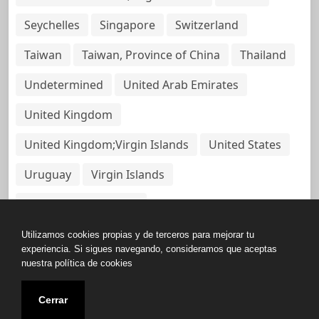
Seychelles
Singapore
Switzerland
Taiwan
Taiwan, Province of China
Thailand
Undetermined
United Arab Emirates
United Kingdom
United Kingdom;Virgin Islands
United States
Uruguay
Virgin Islands
Virgin Islands, British
Utilizamos cookies propias y de terceros para mejorar tu
experiencia. Si sigues navegando, consideramos que aceptas
nuestra política de cookies
Copyright © All rights reserved.
Cerrar