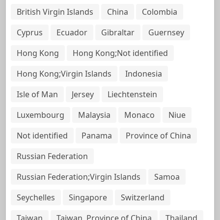
British Virgin Islands
China
Colombia
Cyprus
Ecuador
Gibraltar
Guernsey
Hong Kong
Hong Kong;Not identified
Hong Kong;Virgin Islands
Indonesia
Isle of Man
Jersey
Liechtenstein
Luxembourg
Malaysia
Monaco
Niue
Not identified
Panama
Province of China
Russian Federation
Russian Federation;Virgin Islands
Samoa
Seychelles
Singapore
Switzerland
Taiwan
Taiwan, Province of China
Thailand