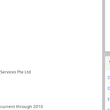
rvices Pte Ltd
D
D
E
 current through 2010
I