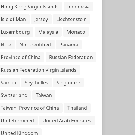
Hong Kong;Virgin Islands
Indonesia
Isle of Man
Jersey
Liechtenstein
Luxembourg
Malaysia
Monaco
Niue
Not identified
Panama
Province of China
Russian Federation
Russian Federation;Virgin Islands
Samoa
Seychelles
Singapore
Switzerland
Taiwan
Taiwan, Province of China
Thailand
Undetermined
United Arab Emirates
United Kingdom