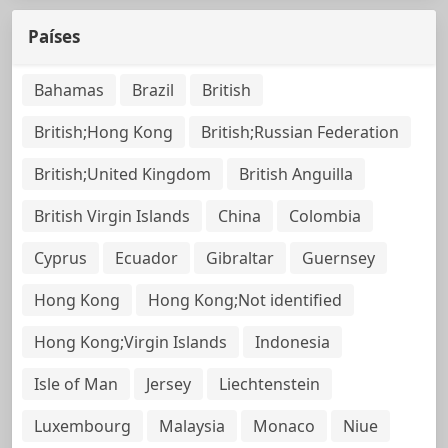
Países
Bahamas
Brazil
British
British;Hong Kong
British;Russian Federation
British;United Kingdom
British Anguilla
British Virgin Islands
China
Colombia
Cyprus
Ecuador
Gibraltar
Guernsey
Hong Kong
Hong Kong;Not identified
Hong Kong;Virgin Islands
Indonesia
Isle of Man
Jersey
Liechtenstein
Luxembourg
Malaysia
Monaco
Niue