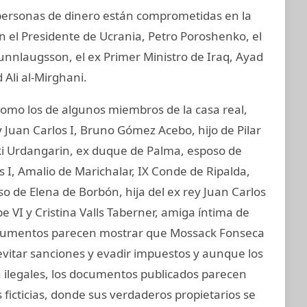
y personas de dinero están comprometidas en la
an el Presidente de Ucrania, Petro Poroshenko, el
unnlaugsson, el ex Primer Ministro de Iraq, Ayad
 Ali al-Mirghani.
mo los de algunos miembros de la casa real,
 Juan Carlos I, Bruno Gómez Acebo, hijo de Pilar
aki Urdangarin, ex duque de Palma, esposo de
os I, Amalio de Marichalar, IX Conde de Ripalda,
 de Elena de Borbón, hija del ex rey Juan Carlos
e VI y Cristina Valls Taberner, amiga íntima de
 documentos parecen mostrar que Mossack Fonseca
evitar sanciones y evadir impuestos y aunque los
on ilegales, los documentos publicados parecen
ficticias, donde sus verdaderos propietarios se