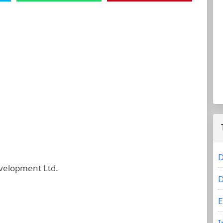
D
velopment Ltd.
D
E
I