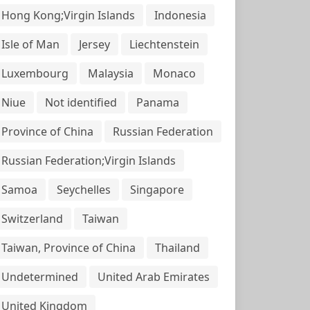
Hong Kong;Virgin Islands
Indonesia
Isle of Man
Jersey
Liechtenstein
Luxembourg
Malaysia
Monaco
Niue
Not identified
Panama
Province of China
Russian Federation
Russian Federation;Virgin Islands
Samoa
Seychelles
Singapore
Switzerland
Taiwan
Taiwan, Province of China
Thailand
Undetermined
United Arab Emirates
United Kingdom