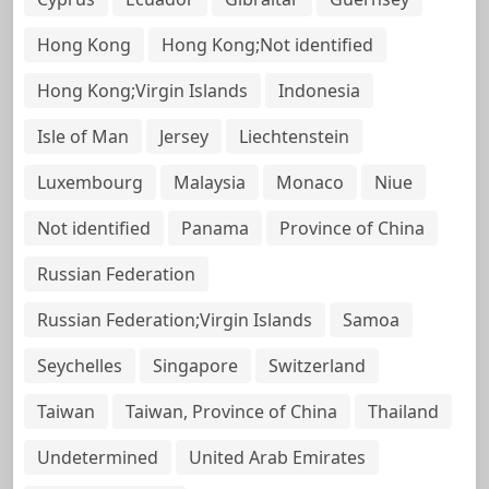
Hong Kong
Hong Kong;Not identified
Hong Kong;Virgin Islands
Indonesia
Isle of Man
Jersey
Liechtenstein
Luxembourg
Malaysia
Monaco
Niue
Not identified
Panama
Province of China
Russian Federation
Russian Federation;Virgin Islands
Samoa
Seychelles
Singapore
Switzerland
Taiwan
Taiwan, Province of China
Thailand
Undetermined
United Arab Emirates