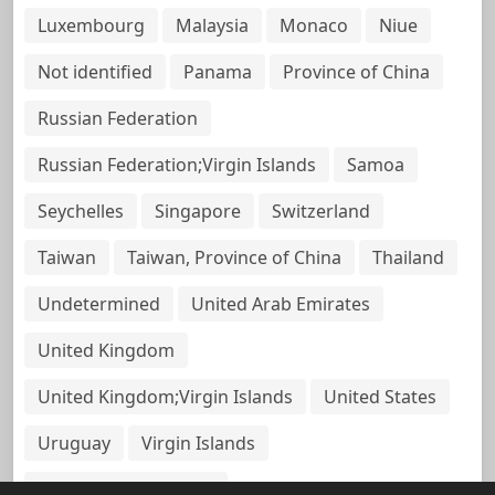
Luxembourg
Malaysia
Monaco
Niue
Not identified
Panama
Province of China
Russian Federation
Russian Federation;Virgin Islands
Samoa
Seychelles
Singapore
Switzerland
Taiwan
Taiwan, Province of China
Thailand
Undetermined
United Arab Emirates
United Kingdom
United Kingdom;Virgin Islands
United States
Uruguay
Virgin Islands
Virgin Islands, British