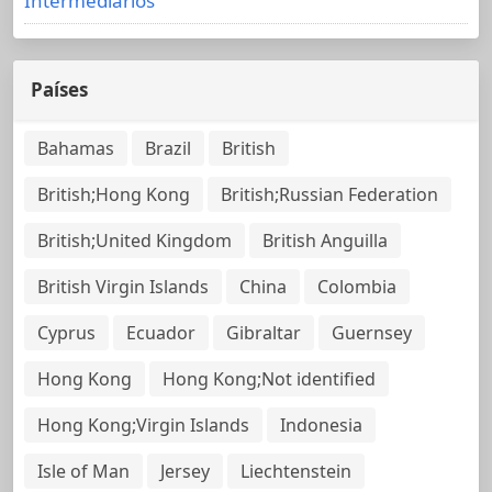
Intermediarios
Países
Bahamas
Brazil
British
British;Hong Kong
British;Russian Federation
British;United Kingdom
British Anguilla
British Virgin Islands
China
Colombia
Cyprus
Ecuador
Gibraltar
Guernsey
Hong Kong
Hong Kong;Not identified
Hong Kong;Virgin Islands
Indonesia
Isle of Man
Jersey
Liechtenstein