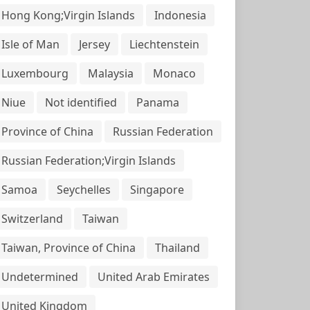
Hong Kong;Virgin Islands
Indonesia
Isle of Man
Jersey
Liechtenstein
Luxembourg
Malaysia
Monaco
Niue
Not identified
Panama
Province of China
Russian Federation
Russian Federation;Virgin Islands
Samoa
Seychelles
Singapore
Switzerland
Taiwan
Taiwan, Province of China
Thailand
Undetermined
United Arab Emirates
United Kingdom