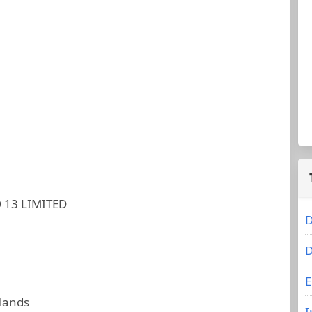
13 LIMITED
D
D
E
slands
I