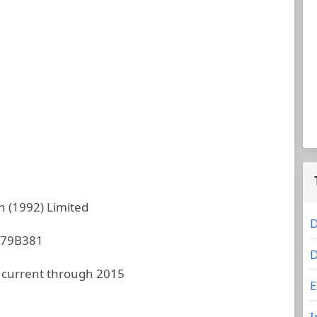
 (1992) Limited
D
79B381
D
 current through 2015
E
I