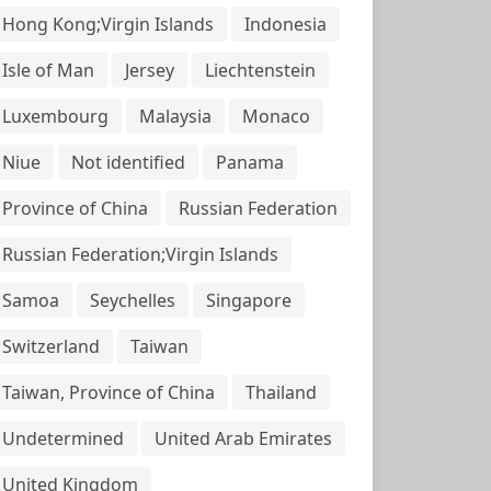
Hong Kong;Virgin Islands
Indonesia
Isle of Man
Jersey
Liechtenstein
Luxembourg
Malaysia
Monaco
Niue
Not identified
Panama
Province of China
Russian Federation
Russian Federation;Virgin Islands
Samoa
Seychelles
Singapore
Switzerland
Taiwan
Taiwan, Province of China
Thailand
Undetermined
United Arab Emirates
United Kingdom