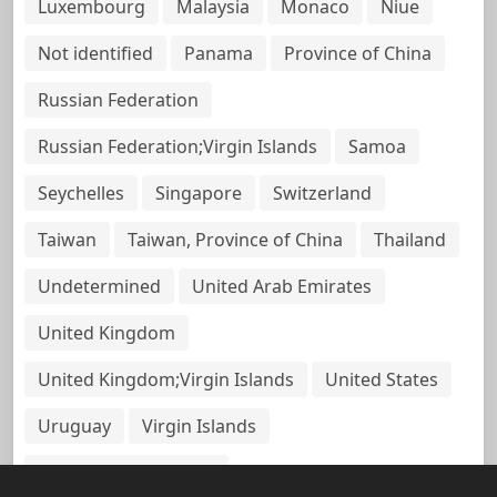
Luxembourg
Malaysia
Monaco
Niue
Not identified
Panama
Province of China
Russian Federation
Russian Federation;Virgin Islands
Samoa
Seychelles
Singapore
Switzerland
Taiwan
Taiwan, Province of China
Thailand
Undetermined
United Arab Emirates
United Kingdom
United Kingdom;Virgin Islands
United States
Uruguay
Virgin Islands
Virgin Islands, British