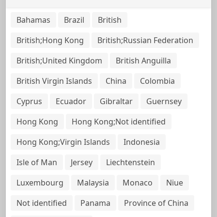
Bahamas
Brazil
British
British;Hong Kong
British;Russian Federation
British;United Kingdom
British Anguilla
British Virgin Islands
China
Colombia
Cyprus
Ecuador
Gibraltar
Guernsey
Hong Kong
Hong Kong;Not identified
Hong Kong;Virgin Islands
Indonesia
Isle of Man
Jersey
Liechtenstein
Luxembourg
Malaysia
Monaco
Niue
Not identified
Panama
Province of China