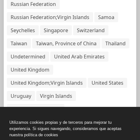
Russian Federation
Russian Federation;Virgin Islands
Samoa
Seychelles
Singapore
Switzerland
Taiwan
Taiwan, Province of China
Thailand
Undetermined
United Arab Emirates
United Kingdom
United Kingdom;Virgin Islands
United States
Uruguay
Virgin Islands
Virgin Islands, British
Utilizamos cookies propias y de terceros para mejorar tu
experiencia. Si sigues navegando, consideramos que aceptas
nuestra política de cookies