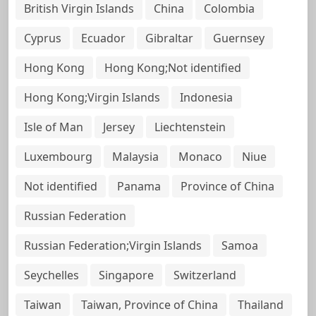
British Virgin Islands
China
Colombia
Cyprus
Ecuador
Gibraltar
Guernsey
Hong Kong
Hong Kong;Not identified
Hong Kong;Virgin Islands
Indonesia
Isle of Man
Jersey
Liechtenstein
Luxembourg
Malaysia
Monaco
Niue
Not identified
Panama
Province of China
Russian Federation
Russian Federation;Virgin Islands
Samoa
Seychelles
Singapore
Switzerland
Taiwan
Taiwan, Province of China
Thailand