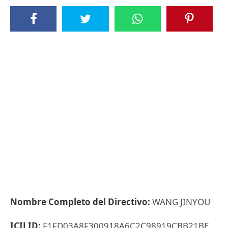
Nombre Completo del Directivo:
WANG JINYOU
ICIJ ID:
F1FD03A8F300918A6C2C98919CBB21BE