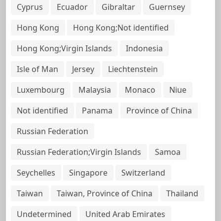
Cyprus
Ecuador
Gibraltar
Guernsey
Hong Kong
Hong Kong;Not identified
Hong Kong;Virgin Islands
Indonesia
Isle of Man
Jersey
Liechtenstein
Luxembourg
Malaysia
Monaco
Niue
Not identified
Panama
Province of China
Russian Federation
Russian Federation;Virgin Islands
Samoa
Seychelles
Singapore
Switzerland
Taiwan
Taiwan, Province of China
Thailand
Undetermined
United Arab Emirates