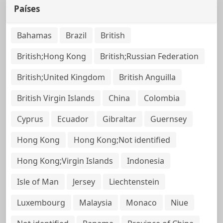
Países
Bahamas
Brazil
British
British;Hong Kong
British;Russian Federation
British;United Kingdom
British Anguilla
British Virgin Islands
China
Colombia
Cyprus
Ecuador
Gibraltar
Guernsey
Hong Kong
Hong Kong;Not identified
Hong Kong;Virgin Islands
Indonesia
Isle of Man
Jersey
Liechtenstein
Luxembourg
Malaysia
Monaco
Niue