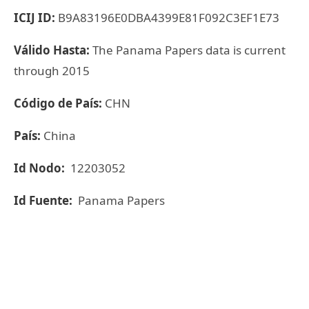
ICIJ ID:
B9A83196E0DBA4399E81F092C3EF1E73
Válido Hasta:
The Panama Papers data is current
through 2015
Código de País:
CHN
País:
China
Id Nodo:
12203052
Id Fuente:
Panama Papers