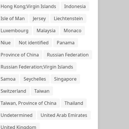
Hong Kong;Virgin Islands
Indonesia
Isle of Man
Jersey
Liechtenstein
Luxembourg
Malaysia
Monaco
Niue
Not identified
Panama
Province of China
Russian Federation
Russian Federation;Virgin Islands
Samoa
Seychelles
Singapore
Switzerland
Taiwan
Taiwan, Province of China
Thailand
Undetermined
United Arab Emirates
United Kingdom