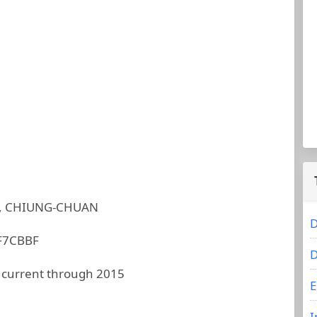
, CHIUNG-CHUAN
D
F7CBBF
D
 current through 2015
E
I