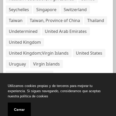
Seychelles
Singapore
Switzerland
Taiwan
Taiwan, Province of China
Thailand
Undetermined
United Arab Emirates
United Kingdom
United Kingdom;Virgin Islands
United States
Uruguay
Virgin Islands
Virgin Islands, British
Utilizamos cookies propias y de terceros para mejorar tu
experiencia. Si sigues navegando, consideramos que aceptas
nuestra política de cookies
Copyright © All rights reserved.
Cerrar