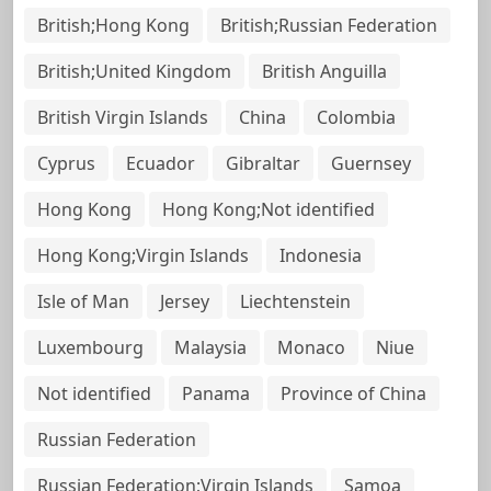
British;Hong Kong
British;Russian Federation
British;United Kingdom
British Anguilla
British Virgin Islands
China
Colombia
Cyprus
Ecuador
Gibraltar
Guernsey
Hong Kong
Hong Kong;Not identified
Hong Kong;Virgin Islands
Indonesia
Isle of Man
Jersey
Liechtenstein
Luxembourg
Malaysia
Monaco
Niue
Not identified
Panama
Province of China
Russian Federation
Russian Federation;Virgin Islands
Samoa