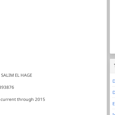
 SALIM EL HAGE
D
893876
D
 current through 2015
E
I