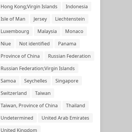
Hong Kong;Virgin Islands
Indonesia
Isle of Man
Jersey
Liechtenstein
Luxembourg
Malaysia
Monaco
Niue
Not identified
Panama
Province of China
Russian Federation
Russian Federation;Virgin Islands
Samoa
Seychelles
Singapore
Switzerland
Taiwan
Taiwan, Province of China
Thailand
Undetermined
United Arab Emirates
United Kingdom