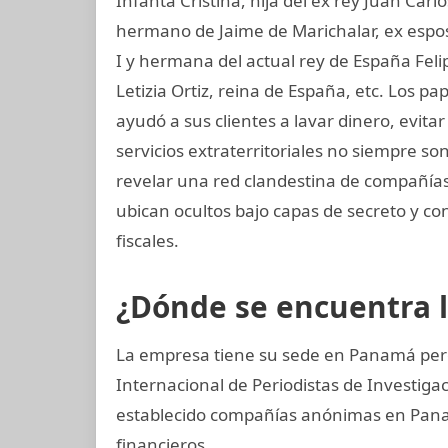
Infanta Cristina, hija del ex rey Juan Carl
hermano de Jaime de Marichalar, ex esposo
I y hermana del actual rey de España Felip
Letizia Ortiz, reina de España, etc. Los 
ayudó a sus clientes a lavar dinero, evit
servicios extraterritoriales no siempre s
revelar una red clandestina de compañías 
ubican ocultos bajo capas de secreto y co
fiscales.
¿Dónde se encuentra 
La empresa tiene su sede en Panamá pero
Internacional de Periodistas de Investi
establecido compañías anónimas en Panamá
financieros.