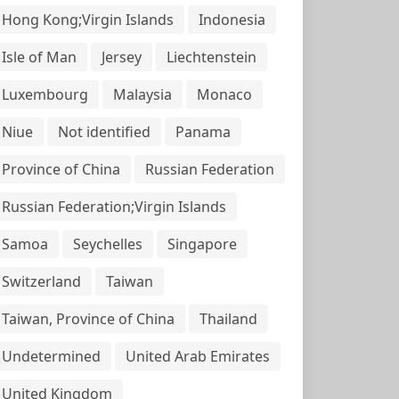
Hong Kong;Virgin Islands
Indonesia
Isle of Man
Jersey
Liechtenstein
Luxembourg
Malaysia
Monaco
Niue
Not identified
Panama
Province of China
Russian Federation
Russian Federation;Virgin Islands
Samoa
Seychelles
Singapore
Switzerland
Taiwan
Taiwan, Province of China
Thailand
Undetermined
United Arab Emirates
United Kingdom