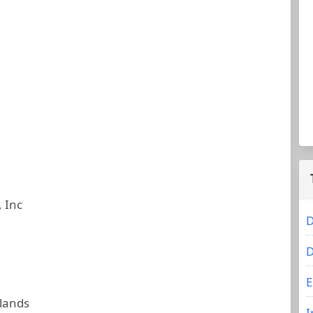
, Inc
D
D
E
slands
I