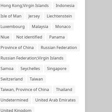
Hong Kong;Virgin Islands
Indonesia
Isle of Man
Jersey
Liechtenstein
Luxembourg
Malaysia
Monaco
Niue
Not identified
Panama
Province of China
Russian Federation
Russian Federation;Virgin Islands
Samoa
Seychelles
Singapore
Switzerland
Taiwan
Taiwan, Province of China
Thailand
Undetermined
United Arab Emirates
United Kingdom