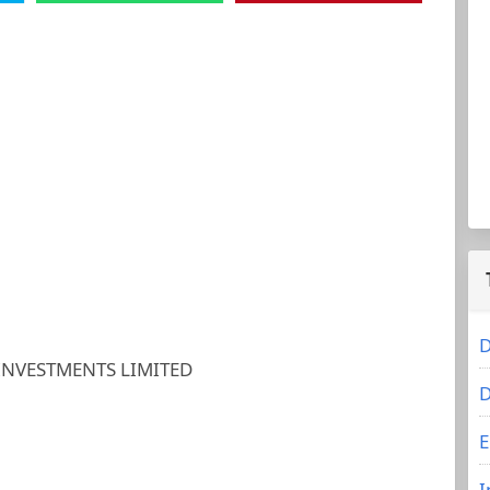
D
INVESTMENTS LIMITED
D
E
I