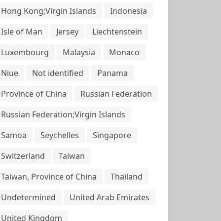
Hong Kong;Virgin Islands
Indonesia
Isle of Man
Jersey
Liechtenstein
Luxembourg
Malaysia
Monaco
Niue
Not identified
Panama
Province of China
Russian Federation
Russian Federation;Virgin Islands
Samoa
Seychelles
Singapore
Switzerland
Taiwan
Taiwan, Province of China
Thailand
Undetermined
United Arab Emirates
United Kingdom