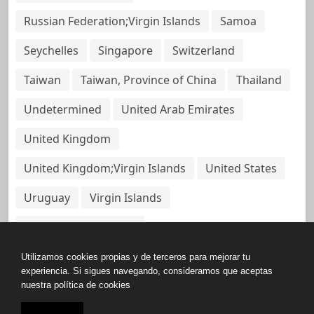
Russian Federation;Virgin Islands
Samoa
Seychelles
Singapore
Switzerland
Taiwan
Taiwan, Province of China
Thailand
Undetermined
United Arab Emirates
United Kingdom
United Kingdom;Virgin Islands
United States
Uruguay
Virgin Islands
Virgin Islands, British
Utilizamos cookies propias y de terceros para mejorar tu
experiencia. Si sigues navegando, consideramos que aceptas
nuestra política de cookies
Copyright © All rights reserved.