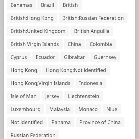
Bahamas
Brazil
British
British;Hong Kong
British;Russian Federation
British;United Kingdom
British Anguilla
British Virgin Islands
China
Colombia
Cyprus
Ecuador
Gibraltar
Guernsey
Hong Kong
Hong Kong;Not identified
Hong Kong;Virgin Islands
Indonesia
Isle of Man
Jersey
Liechtenstein
Luxembourg
Malaysia
Monaco
Niue
Not identified
Panama
Province of China
Russian Federation