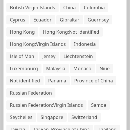
British Virgin Islands
China
Colombia
Cyprus
Ecuador
Gibraltar
Guernsey
Hong Kong
Hong Kong;Not identified
Hong Kong;Virgin Islands
Indonesia
Isle of Man
Jersey
Liechtenstein
Luxembourg
Malaysia
Monaco
Niue
Not identified
Panama
Province of China
Russian Federation
Russian Federation;Virgin Islands
Samoa
Seychelles
Singapore
Switzerland
Taiwan
Taiwan, Province of China
Thailand