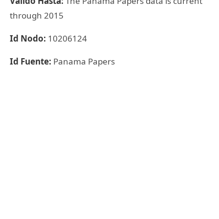
Válido Hasta:
The Panama Papers data is current
through 2015
Id Nodo:
10206124
Id Fuente:
Panama Papers