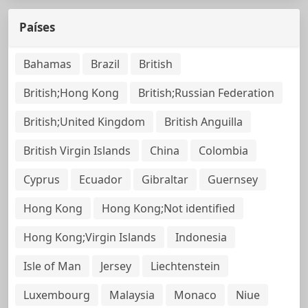
Países
Bahamas
Brazil
British
British;Hong Kong
British;Russian Federation
British;United Kingdom
British Anguilla
British Virgin Islands
China
Colombia
Cyprus
Ecuador
Gibraltar
Guernsey
Hong Kong
Hong Kong;Not identified
Hong Kong;Virgin Islands
Indonesia
Isle of Man
Jersey
Liechtenstein
Luxembourg
Malaysia
Monaco
Niue