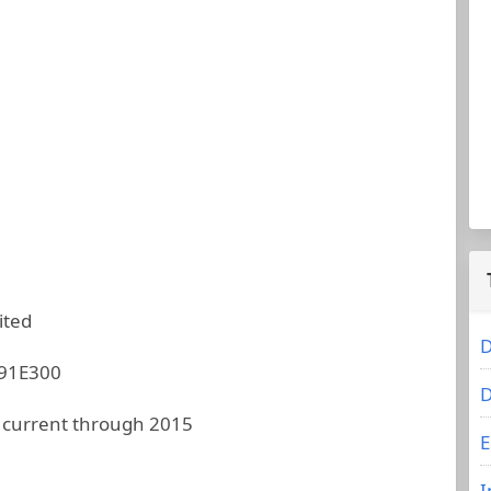
ited
D
91E300
D
 current through 2015
E
I