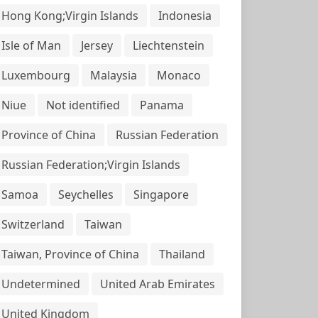
Hong Kong;Virgin Islands
Indonesia
Isle of Man
Jersey
Liechtenstein
Luxembourg
Malaysia
Monaco
Niue
Not identified
Panama
Province of China
Russian Federation
Russian Federation;Virgin Islands
Samoa
Seychelles
Singapore
Switzerland
Taiwan
Taiwan, Province of China
Thailand
Undetermined
United Arab Emirates
United Kingdom