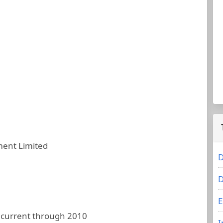
ent Limited
D
D
E
 current through 2010
I