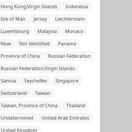
Hong Kong;Virgin Islands
Indonesia
Isle of Man
Jersey
Liechtenstein
Luxembourg
Malaysia
Monaco
Niue
Not identified
Panama
Province of China
Russian Federation
Russian Federation;Virgin Islands
Samoa
Seychelles
Singapore
Switzerland
Taiwan
Taiwan, Province of China
Thailand
Undetermined
United Arab Emirates
United Kingdom