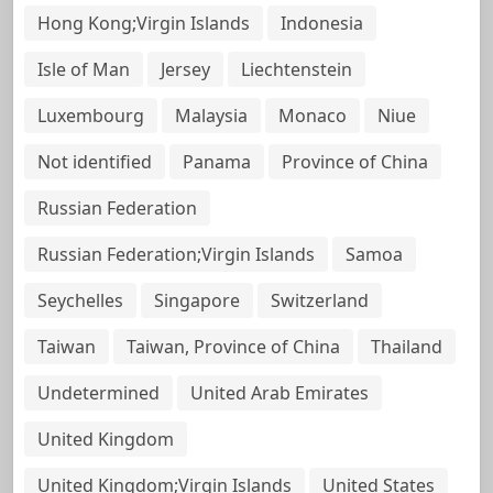
Hong Kong;Virgin Islands
Indonesia
Isle of Man
Jersey
Liechtenstein
Luxembourg
Malaysia
Monaco
Niue
Not identified
Panama
Province of China
Russian Federation
Russian Federation;Virgin Islands
Samoa
Seychelles
Singapore
Switzerland
Taiwan
Taiwan, Province of China
Thailand
Undetermined
United Arab Emirates
United Kingdom
United Kingdom;Virgin Islands
United States