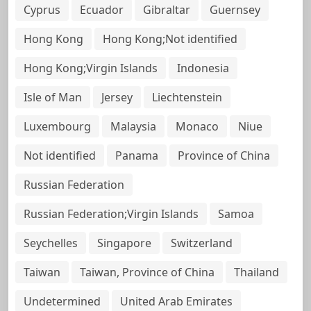
Cyprus
Ecuador
Gibraltar
Guernsey
Hong Kong
Hong Kong;Not identified
Hong Kong;Virgin Islands
Indonesia
Isle of Man
Jersey
Liechtenstein
Luxembourg
Malaysia
Monaco
Niue
Not identified
Panama
Province of China
Russian Federation
Russian Federation;Virgin Islands
Samoa
Seychelles
Singapore
Switzerland
Taiwan
Taiwan, Province of China
Thailand
Undetermined
United Arab Emirates