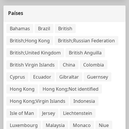
Países
Bahamas
Brazil
British
British;Hong Kong
British;Russian Federation
British;United Kingdom
British Anguilla
British Virgin Islands
China
Colombia
Cyprus
Ecuador
Gibraltar
Guernsey
Hong Kong
Hong Kong;Not identified
Hong Kong;Virgin Islands
Indonesia
Isle of Man
Jersey
Liechtenstein
Luxembourg
Malaysia
Monaco
Niue