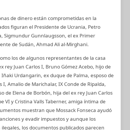
sonas de dinero están comprometidas en la
ados figuran el Presidente de Ucrania, Petro
ia, Sigmundur Gunnlaugsson, el ex Primer
idente de Sudán, Ahmad Ali al-Mirghani.
mo los de algunos representantes de la casa
ex rey Juan Carlos I, Bruno Gómez Acebo, hijo de
I, Iñaki Urdangarin, ex duque de Palma, esposo de
os I, Amalio de Marichalar, IX Conde de Ripalda,
 de Elena de Borbón, hija del ex rey Juan Carlos
e VI y Cristina Valls Taberner, amiga íntima de
s documentos muestran que Mossack Fonseca ayudó
 sanciones y evadir impuestos y aunque los
on ilegales, los documentos publicados parecen