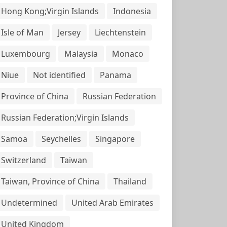
Hong Kong;Virgin Islands
Indonesia
Isle of Man
Jersey
Liechtenstein
Luxembourg
Malaysia
Monaco
Niue
Not identified
Panama
Province of China
Russian Federation
Russian Federation;Virgin Islands
Samoa
Seychelles
Singapore
Switzerland
Taiwan
Taiwan, Province of China
Thailand
Undetermined
United Arab Emirates
United Kingdom