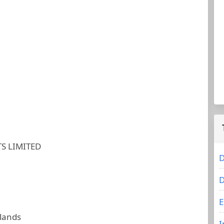
S LIMITED
D
D
E
slands
I