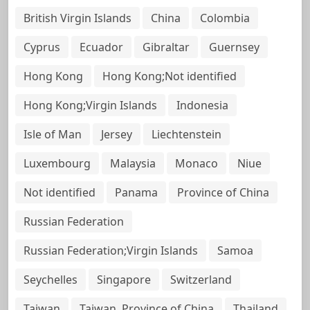
British Virgin Islands
China
Colombia
Cyprus
Ecuador
Gibraltar
Guernsey
Hong Kong
Hong Kong;Not identified
Hong Kong;Virgin Islands
Indonesia
Isle of Man
Jersey
Liechtenstein
Luxembourg
Malaysia
Monaco
Niue
Not identified
Panama
Province of China
Russian Federation
Russian Federation;Virgin Islands
Samoa
Seychelles
Singapore
Switzerland
Taiwan
Taiwan, Province of China
Thailand